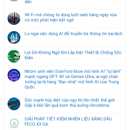
dân
Wi-Fi mà chúng ta dùng lướt web hàng ngày vừa
có một phát hiện bất ngờ
Lo ngại việc dùng AI để truyền bá thông tin sai lệch
Lợi Ích Không Ngờ Khi Lắp Đặt Thiết Bị Chống Sốc
Điện
Nhóm sinh viên Stanford khoe mô hình AI “tự làm”
mạnh ngang GPT-4V và Gemini Ultra, ai ngờ chân
tướng lại là hàng “đạo nhái” mô hình AI của Trung
Quốc
Sức mạnh hủy diệt của ngư lôi lớn nhất thế giới:
Gấp 6.666 lần quả bom thả xuống Hiroshima
GIẢI PHÁP TIẾT KIỆM NHIÊN LIỆU XĂNG DẦU
FECO X3 GA