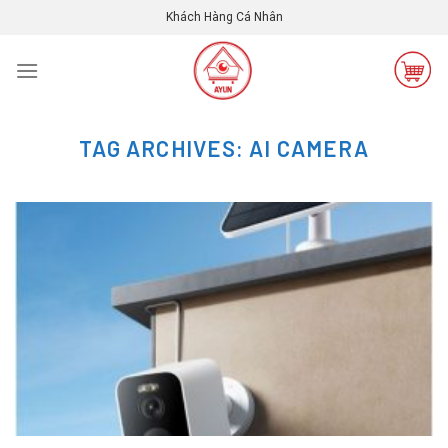
Skip
Khách Hàng Cá Nhân
to
content
TAG ARCHIVES:
AI CAMERA