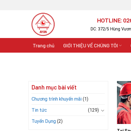
Skip
to
content
HOTLINE: 026
DC: 372/5 Hùng Vươn
Trang chủ
GIỚI THIỆU VỀ CHÚNG TÔI
Danh mục bài viết
Chương trình khuyến mãi
(1)
Tin tức
(129)
Tuyển Dụng
(2)
Tại Sa