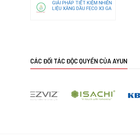
GIẢI PHÁP TIẾT KIỆM NHIÊN
LIỆU XĂNG DẦU FECO X3 GA
CÁC ĐỐI TÁC ĐỘC QUYỀN CỦA AYUN