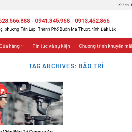
Khách H
28.566.888 - 0941.345.968 - 0913.452.866
g, phường Tân Lập, Thành Phố Buôn Ma Thuột, tỉnh Đắk Lắk
Cửa hàng
Tin tức và sự kiện
Chương trình khuyến mã
TAG ARCHIVES:
BẢO TRÌ
o Việc Bảo Trì Camera An