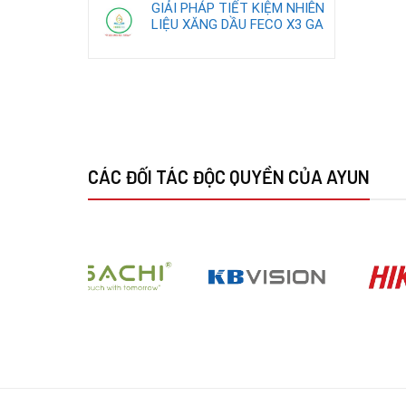
GIẢI PHÁP TIẾT KIỆM NHIÊN
LIỆU XĂNG DẦU FECO X3 GA
CÁC ĐỐI TÁC ĐỘC QUYỀN CỦA AYUN