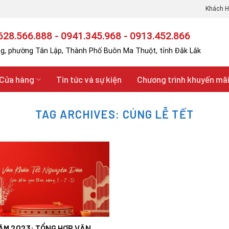
Khách H
28.566.888 - 0941.345.968 - 0913.452.866
g, phường Tân Lập, Thành Phố Buôn Ma Thuột, tỉnh Đắk Lắk
Cửa hàng
Tin tức và sự kiện
Chương trình khuyến mã
TAG ARCHIVES:
CÚNG LỄ TẾT
ĂM 2023: TỔNG HỢP VĂN