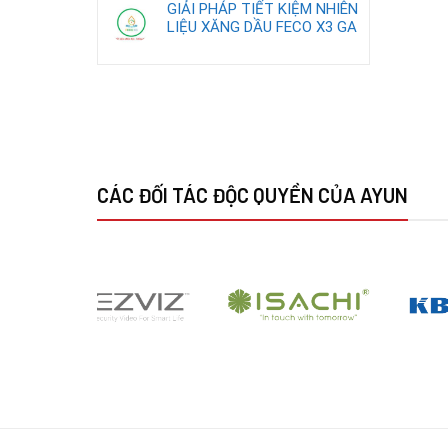
GIẢI PHÁP TIẾT KIỆM NHIÊN
LIỆU XĂNG DẦU FECO X3 GA
CÁC ĐỐI TÁC ĐỘC QUYỀN CỦA AYUN