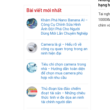
hạng h
Bài viết mới nhất
Tai ng
1000XM
Khám Phá Nano Banana AI –
Công Cụ Chỉnh Sửa Hình
chìm với
Ảnh Đột Phá Cho Người
Dùng Mới Lẫn Chuyên Nghiệp
Camera là gì – Hiểu rõ về
công cụ quan trọng trong an
ninh hiện đại
Tiêu chí chọn camera trong
nhà – Hướng dẫn toàn diện
để chọn mua camera phù
hợp với nhu cầu
Thủ đoạn lừa đảo chiếm
đoạt tài sản – Những chiêu
thức tinh vi đe dọa an ninh
tài chính người dân