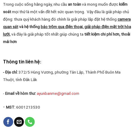
Trong cuộc sống hằng ngày, nhu cầu
an toàn
và mong muốn được
kiểm
soát
mọi thứ là một vấn đề hết sức quan trọng. Vậy đâu là giải pháp chủ
động: thưa quý khách hàng đó chính là giải pháp lắp đặt hệ thống
camera
quan sát
và hệ thống
báo trộm qua điện thoại, giải pháp điện mặt trời hòa
lưới,
và đây là giải pháp tốt nhất giúp chúng ta
tiết kiệm chi phí hơn, thoải
mái hơn
Thông tin liên hệ:
- Địa chỉ:
372/5 Hùng Vương, phường Tân Lập, Thành Phố Buôn Ma
Thuột, tỉnh Đắk Lắk
-
Email về hòm thư:
ayunbanme@gmail.com
-
MST:
6001213530