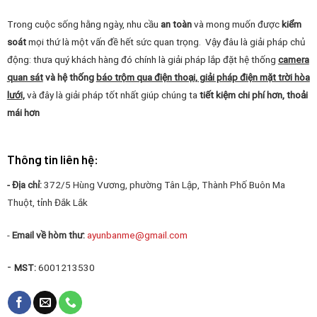
Trong cuộc sống hằng ngày, nhu cầu
an toàn
và mong muốn được
kiểm
soát
mọi thứ là một vấn đề hết sức quan trọng. Vậy đâu là giải pháp chủ
động: thưa quý khách hàng đó chính là giải pháp lắp đặt hệ thống
camera
quan sát
và hệ thống
báo trộm qua điện thoại, giải pháp điện mặt trời hòa
lưới,
và đây là giải pháp tốt nhất giúp chúng ta
tiết kiệm chi phí hơn, thoải
mái hơn
Thông tin liên hệ:
- Địa chỉ:
372/5 Hùng Vương, phường Tân Lập, Thành Phố Buôn Ma
Thuột, tỉnh Đắk Lắk
-
Email về hòm thư:
ayunbanme@gmail.com
-
MST:
6001213530