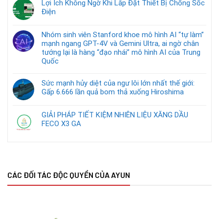
Lợi Ích Không Ngờ Khi Lắp Đặt Thiết Bị Chống Sốc
Điện
Nhóm sinh viên Stanford khoe mô hình AI “tự làm”
mạnh ngang GPT-4V và Gemini Ultra, ai ngờ chân
tướng lại là hàng “đạo nhái” mô hình AI của Trung
Quốc
Sức mạnh hủy diệt của ngư lôi lớn nhất thế giới:
Gấp 6.666 lần quả bom thả xuống Hiroshima
GIẢI PHÁP TIẾT KIỆM NHIÊN LIỆU XĂNG DẦU
FECO X3 GA
CÁC ĐỐI TÁC ĐỘC QUYỀN CỦA AYUN