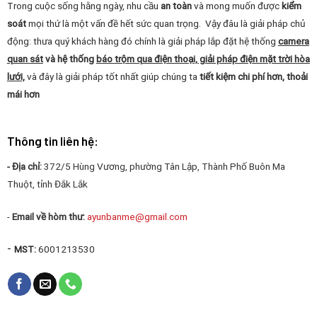
Trong cuộc sống hằng ngày, nhu cầu
an toàn
và mong muốn được
kiểm
soát
mọi thứ là một vấn đề hết sức quan trọng. Vậy đâu là giải pháp chủ
động: thưa quý khách hàng đó chính là giải pháp lắp đặt hệ thống
camera
quan sát
và hệ thống
báo trộm qua điện thoại, giải pháp điện mặt trời hòa
lưới,
và đây là giải pháp tốt nhất giúp chúng ta
tiết kiệm chi phí hơn, thoải
mái hơn
Thông tin liên hệ:
- Địa chỉ:
372/5 Hùng Vương, phường Tân Lập, Thành Phố Buôn Ma
Thuột, tỉnh Đắk Lắk
-
Email về hòm thư:
ayunbanme@gmail.com
-
MST:
6001213530