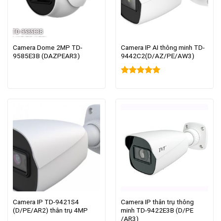
Camera Dome 2MP TD-
Camera IP AI thông minh TD-
9585E3B (DAZPEAR3)
9442C2(D/AZ/PE/AW3)
Rated
5.00
out of 5
Camera IP TD-9421S4
Camera IP thân trụ thông
(D/PE/AR2) thân trụ 4MP
minh TD-9422E3B (D/PE
/AR3)