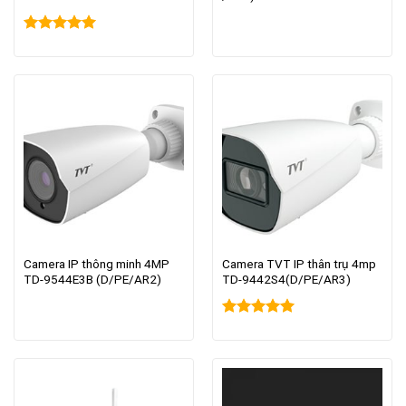
Rated
5.00
out of 5
Camera IP thông minh 4MP
Camera TVT IP thân trụ 4mp
TD-9544E3B (D/PE/AR2)
TD-9442S4(D/PE/AR3)
Rated
5.00
out of 5