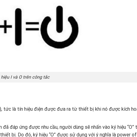
 hiệu I và O trên công tắc
), tức là tín hiệu điện được đưa ra từ thiết bị khi nó được kích h
ện đã đáp ứng được nhu cầu, người dùng sẽ nhấn vào ký hiệu “O” 
hiết bị. Do đó, ký hiệu “O” được sử dụng với ý nghĩa là power of