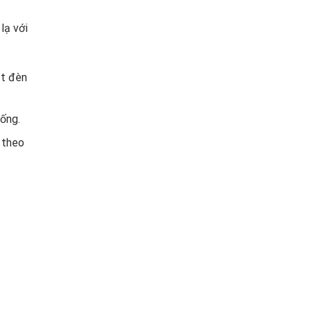
lạ với
ắt đèn
ống.
 theo