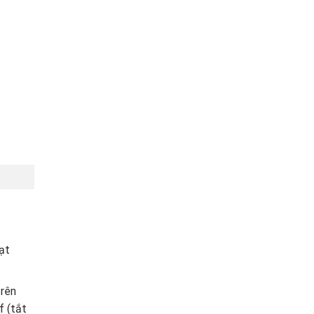
oạt
trên
f (tắt