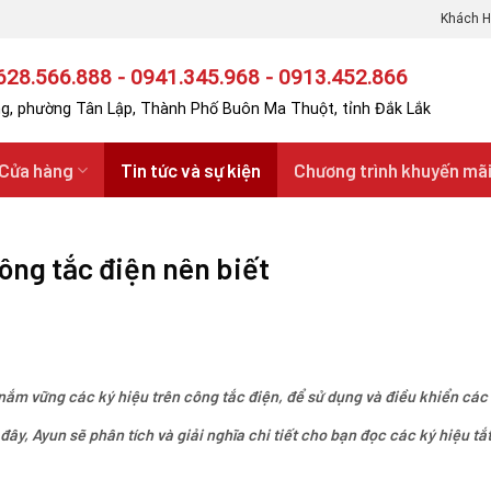
Khách H
28.566.888 - 0941.345.968 - 0913.452.866
g, phường Tân Lập, Thành Phố Buôn Ma Thuột, tỉnh Đắk Lắk
Cửa hàng
Tin tức và sự kiện
Chương trình khuyến mã
công tắc điện nên biết
ắm vững các ký hiệu trên công tắc điện, để sử dụng và điều khiển các t
đây, Ayun sẽ phân tích và giải nghĩa chi tiết cho bạn đọc các ký hiệu tắ