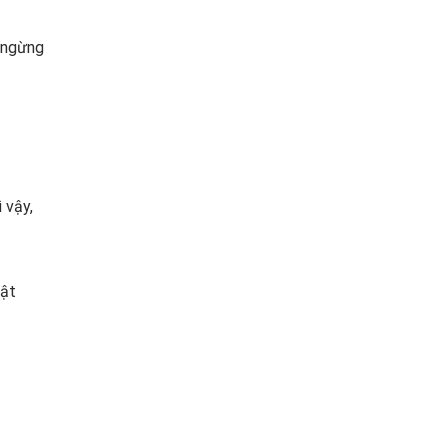
n ngừng
 vậy,
bật