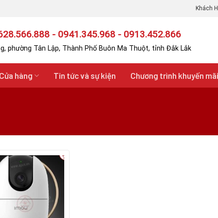
Khách H
28.566.888 - 0941.345.968 - 0913.452.866
g, phường Tân Lập, Thành Phố Buôn Ma Thuột, tỉnh Đắk Lắk
Cửa hàng
Tin tức và sự kiện
Chương trình khuyến mã