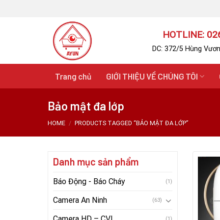
Skip
to
content
HOTLINE: 026
DC: 372/5 Hùng Vươn
Trang chủ
GIỚI THIỆU VỀ CHÚNG TÔI
Bảo mật đa lớp
HOME
/
PRODUCTS TAGGED “BẢO MẬT ĐA LỚP”
Danh mục sản phẩm
Báo Động - Báo Cháy
(1)
Camera An Ninh
(63)
Camera HD – CVI
(1)