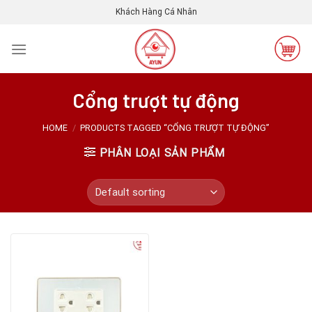
Skip
Khách Hàng Cá Nhân
to
content
Cổng trượt tự động
HOME
/
PRODUCTS TAGGED “CỔNG TRƯỢT TỰ ĐỘNG”
PHÂN LOẠI SẢN PHẨM