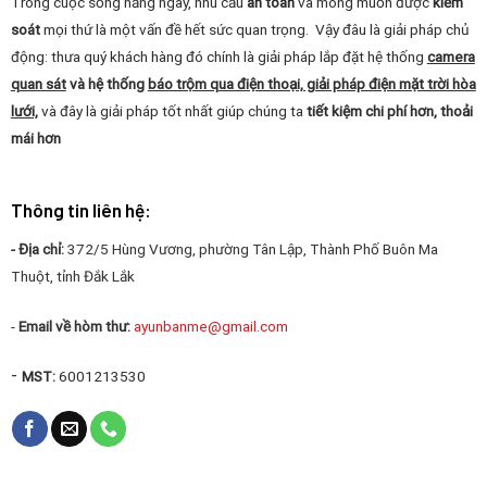
Trong cuộc sống hằng ngày, nhu cầu
an toàn
và mong muốn được
kiểm
soát
mọi thứ là một vấn đề hết sức quan trọng. Vậy đâu là giải pháp chủ
động: thưa quý khách hàng đó chính là giải pháp lắp đặt hệ thống
camera
quan sát
và hệ thống
báo trộm qua điện thoại, giải pháp điện mặt trời hòa
lưới,
và đây là giải pháp tốt nhất giúp chúng ta
tiết kiệm chi phí hơn, thoải
mái hơn
Thông tin liên hệ:
- Địa chỉ:
372/5 Hùng Vương, phường Tân Lập, Thành Phố Buôn Ma
Thuột, tỉnh Đắk Lắk
-
Email về hòm thư:
ayunbanme@gmail.com
-
MST:
6001213530