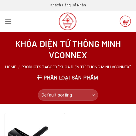
Skip
Khách Hàng Cá Nhân
to
content
KHÓA ĐIỆN TỬ THÔNG MINH
VCONNEX
HOME
/
PRODUCTS TAGGED “KHÓA ĐIỆN TỬ THÔNG MINH VCONNEX”
PHÂN LOẠI SẢN PHẨM