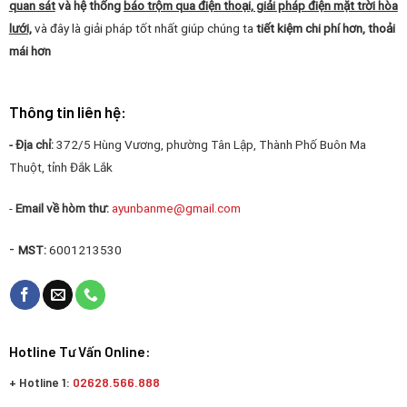
quan sát
và hệ thống
báo trộm qua điện thoại, giải pháp điện mặt trời hòa
lưới,
và đây là giải pháp tốt nhất giúp chúng ta
tiết kiệm chi phí hơn, thoải
mái hơn
Thông tin liên hệ:
- Địa chỉ:
372/5 Hùng Vương, phường Tân Lập, Thành Phố Buôn Ma
Thuột, tỉnh Đắk Lắk
-
Email về hòm thư:
ayunbanme@gmail.com
-
MST:
6001213530
Hotline Tư Vấn Online:
+ Hotline 1:
02628.566.888