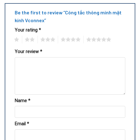
Be the first to review “Công tắc thông minh mặt
kính Vconnex”
Your rating
*
1
2
3
4
5
Your review
*
Name
*
Email
*