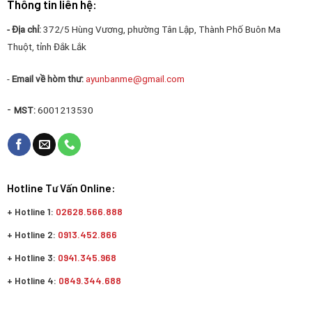
Thông tin liên hệ:
- Địa chỉ:
372/5 Hùng Vương, phường Tân Lập, Thành Phố Buôn Ma
Thuột, tỉnh Đắk Lắk
Thông số sản phẩm
-
Email về hòm thư:
ayunbanme@gmail.com
Xuất xứ:
Made in Việt Nam
Bảo hành:
1 đổi 1
-
MST:
6001213530
Công suất:
800W – 2500W (L3)
Bluetooth Mesh và Wi-Fi IEEE 802.11 b/g/n
Truyền thông:
(
2.4GHz)
Điện áp:
110 – 240 VAC ~ 50-60 Hz
Hotline Tư Vấn Online:
Tiêu thụ không
+ Hotline 1:
02628.566.888
< 0.5W
tải:
+ Hotline 2:
0913.452.866
Nhiệt độ hoạt
0-50
+ Hotline 3:
0941.345.968
động:
+ Hotline 4:
0849.344.688
Độ ẩm hoạt
0-90 % (không ngưng tụ)
động: