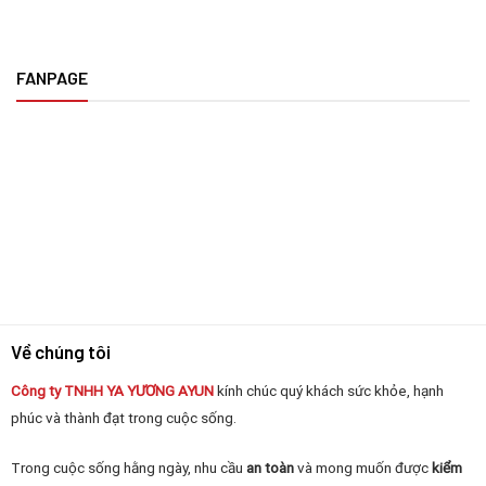
Không sử dụng hàng kém chất lượng cho người tiêu
dùng.
FANPAGE
Đơn vị sở hữu đội ngũ nhân viên kỹ thuật tay nghề cao,
chuyên môn vững vàng. Giúp khách hàng lựa chọn vị trí
lắp đặt có độ thẩm mỹ cao mang tới hiệu quả giám sát
tốt. Từ đó tiết kiệm được khoản chi phí cho bạn.
Chế độ bảo hành của đơn vị từ 24 tháng trở lên.
Dịch vụ lắp đặt camera quan sát của Camera Ayun với
những ưu điểm nổi bật cùng giá thành rẻ. Nếu bạn đang
muốn lắp đặt hệ thống camera hãy tìm tới chúng tôi để
được tư vấn giải pháp tối ưu nhất nhé.
Về chúng tôi
Công ty TNHH YA YƯƠNG
AYUN
kính chúc quý khách sức khỏe, hạnh
phúc và thành đạt trong cuộc sống.
Trong cuộc sống hằng ngày, nhu cầu
an toàn
và mong muốn được
kiểm