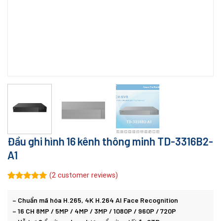
Đầu ghi hình 16 kênh thông minh TD-3316B2-
A1
(
2
customer reviews)
Rated
2
5.00
out of 5
– Chuẩn mã hóa H.265, 4K H.264 AI Face Recognition
based on
customer
– 16 CH 8MP / 5MP / 4MP / 3MP / 1080P / 960P / 720P
ratings