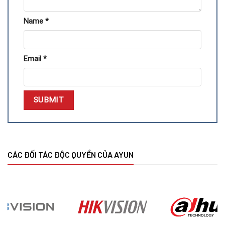
– Đếm người, đếm phương tiện,
‘- Hỗ trợ kết nối 2 dải mạng cùng lúc
Name
*
– Xem, xem lại, sao lưu, kết nối với PTZ hoặc bàn phím
– 16 kênh Audio theo Camera, 01 ngõ ra Audio, 02 cổng
USB 2.0
Email
*
– Hỗ trợ tên miền miễn phí hoặc p2p miễn phí
Tại sao chọn Đầu ghi hình 16 kênh IP TD-3316B2-A1 của
Camera Ayun
Quý khách khi sử dụng dịch vụ và sản phẩm
Đầu ghi hìn
h 16
kênh IP TD-3316B2-A1
của Camera Ayun sẽ nhận đượ được
các lợi ích sau:
CÁC ĐỐI TÁC ĐỘC QUYỀN CỦA AYUN
Yêu cầu lắp đặt hệ thống camera của quý khách được
xử lý nhanh .
Những sản phẩm camera, đầu ghi hình, các phụ kiện đều
là 100% chính hãng.
Đảm bảo độ bền cao, hình ảnh sắc nét.